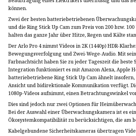
Beauftragung eines Elektrikers überflüssig und das Best
können.
Zwei der besten batteriebetriebenen Überwachungska
und die Ring Stick Up Cam zum Preis von 200 bzw. 100
halten das ganze Jahr über Hitze, Regen und Kälte stan
Der Arlo Pro 4 nimmt Videos in 2K (1440p) HDR-Klarhei
Bewegungsverfolgung und Zwei-Wege-Audio. Mit sein
Farbnachtsicht haben Sie zu jeder Tageszeit die beste
Integration funktioniert es mit Amazon Alexa, Apple H
batteriebetriebene Ring Stick Up Cam ähnelt insofern,
Ansicht und bidirektionale Kommunikation verfügt. Die
1080p-Videos aufnimmt, einen Betrachtungswinkel von
Dies sind jedoch nur zwei Optionen für Heimüberwac
Bei der Auswahl einer Überwachungskamera ist es eine
Ökosystemkompatibilität zu berücksichtigen, die am b
Kabelgebundene Sicherheitskameras übertragen Video