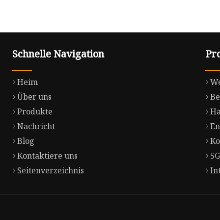
Schnelle Navigation
Pr
Heim
We
Über uns
Be
Produkte
Ha
Nachricht
En
Blog
Ko
Kontaktiere uns
5G
Seitenverzeichnis
In