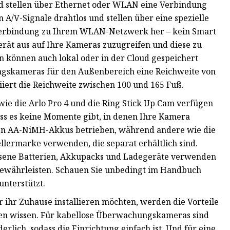
nd stellen über Ethernet oder WLAN eine Verbindung
 A/V-Signale drahtlos und stellen über eine spezielle
e Verbindung zu Ihrem WLAN-Netzwerk her – kein Smart
erät aus auf Ihre Kameras zuzugreifen und diese zu
n können auch lokal oder in der Cloud gespeichert
gskameras für den Außenbereich eine Reichweite von
iiert die Reichweite zwischen 100 und 165 Fuß.
e die Arlo Pro 4 und die Ring Stick Up Cam verfügen
ss es keine Momente gibt, in denen Ihre Kamera
ren AA-NiMH-Akkus betrieben, während andere wie die
llermarke verwenden, die separat erhältlich sind.
assene Batterien, Akkupacks und Ladegeräte verwenden
gewährleisten. Schauen Sie unbedingt im Handbuch
unterstützt.
r ihr Zuhause installieren möchten, werden die Vorteile
en wissen. Für kabellose Überwachungskameras sind
ich, sodass die Einrichtung einfach ist. Und für eine