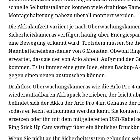
schnelle Selbstinstallation können viele drahtlose Ka
Montagehalterung nahezu überall montiert werden.
Die Akkulaufzeit variiert je nach Überwachungskamer
Sicherheitskameras verfügen häufig über Energiesparf
eine Bewegung erkannt wird. Trotzdem müssen Sie die A
Nennbatterielebensdauer von 6 Monaten. Obwohl Ring d
erwartet, dass sie der von Arlo ähnelt. Aufgrund der 
kommen. Es ist immer eine gute Idee, einen Backup-Ak
gegen einen neuen austauschen können.
Drahtlose Überwachungskameras wie die Arlo Pro 4 u
wiederaufladbaren Akkupack betrieben, der leicht ab
befindet sich der Akku der Arlo Pro 4 im Gehäuse de
sodass er leicht entnommen werden kann. Sie können 
ersetzen oder ihn mit dem mitgelieferten USB-Kabel ode
Ring Stick Up Cam verfügt über ein ähnliches Druckkn
Wenn Sie nicht an Ihr Sicherheitssystem gebunden sei