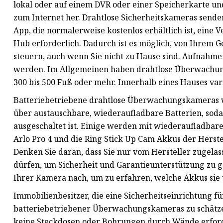
lokal oder auf einem DVR oder einer Speicherkarte u
zum Internet her. Drahtlose Sicherheitskameras senden
App, die normalerweise kostenlos erhältlich ist, ein
Hub erforderlich. Dadurch ist es möglich, von Ihrem G
steuern, auch wenn Sie nicht zu Hause sind. Aufnahme
werden. Im Allgemeinen haben drahtlose Überwachun
300 bis 500 Fuß oder mehr. Innerhalb eines Hauses var
Batteriebetriebene drahtlose Überwachungskameras wi
über austauschbare, wiederaufladbare Batterien, soda
ausgeschaltet ist. Einige werden mit wiederaufladba
Arlo Pro 4 und die Ring Stick Up Cam Akkus der Herste
Denken Sie daran, dass Sie nur vom Hersteller zugel
dürfen, um Sicherheit und Garantieunterstützung zu 
Ihrer Kamera nach, um zu erfahren, welche Akkus sie 
Immobilienbesitzer, die eine Sicherheitseinrichtung fü
batteriebetriebener Überwachungskameras zu schätz
keine Steckdosen oder Bohrungen durch Wände erforderl