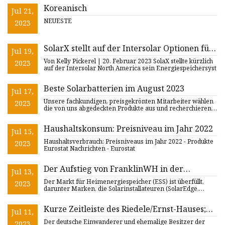
Koreanisch
Jul 21,
NEUESTE
2023
SolarX stellt auf der Intersolar Optionen für
Jul 19,
Energiespeichersysteme vor
Von Kelly Pickerel | 20. Februar 2023 SolaX stellte kürzlich
2023
auf der Intersolar North America sein Energiespeichersyst
Beste Solarbatterien im August 2023
Jul 17,
Unsere fachkundigen, preisgekrönten Mitarbeiter wählen
2023
die von uns abgedeckten Produkte aus und recherchieren
und teste
Haushaltskonsum: Preisniveau im Jahr 2022
Jul 15,
Haushaltsverbrauch: Preisniveaus im Jahr 2022 - Produkte
2023
Eurostat Nachrichten - Eurostat
Der Aufstieg von FranklinWH in der
Jul 13,
Energiespeicherung für Privathaushalte
Der Markt für Heimenergiespeicher (ESS) ist überfüllt,
2023
darunter Marken, die Solarinstallateuren (SolarEdge,
Enphase, Can
Kurze Zeitleiste des Riedele/Ernst-Hauses;
Jul 11,
Ess-Grundstück ist für die Entwicklung
Der deutsche Einwanderer und ehemalige Besitzer der
2023