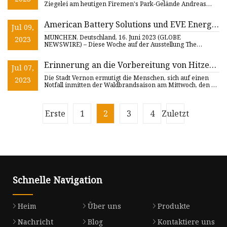
bereit
Ziegelei am heutigen Firemen's Park-Gelände Andreas
Riedele baute 1
American Battery Solutions und EVE Energy
Jul 09,
schließen Rahmenliefervertrag (MSA) für
MÜNCHEN, Deutschland, 16. Juni 2023 (GLOBE
2023
prismatische LFP-Zellen im TeraStor™ BESS-
NEWSWIRE) – Diese Woche auf der Ausstellung The
smarter E Europe präsentierte
System
Erinnerung an die Vorbereitung von Hitze
Jul 07,
und Waldbränden für die Bewohner von
Die Stadt Vernon ermutigt die Menschen, sich auf einen
2023
Okanagan
Notfall inmitten der Waldbrandsaison am Mittwoch, den 2.
August 2
Erste
1
2
3
4
Zuletzt
Schnelle Navigation
Heim
Über uns
Produkte
Nachricht
Blog
Kontaktiere uns