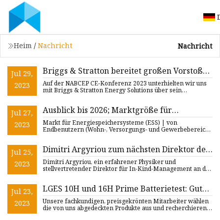
Heim
/
Nachricht
Nachricht
Briggs & Stratton bereitet großen Vorstoß
Jul 29,
für SimpliPHI ESS für Privathaushalte, C&I
Auf der NABCEP CE-Konferenz 2023 unterhielten wir uns
2023
vor
mit Briggs & Stratton Energy Solutions über sein
wachsendes Portfo
Ausblick bis 2026; Marktgröße für
Jul 27,
Energiespeichersysteme (ESS) und
Markt für Energiespeichersysteme (ESS) | von
2023
Prognoseanalysen [Neuer 119-seitiger
Endbenutzern (Wohn-, Versorgungs- und Gewerbebereich)
| nach Produkttype
Bericht]
Dimitri Argyriou zum nächsten Direktor der
Jul 25,
Advanced Light Source des Berkeley Lab
Dimitri Argyriou, ein erfahrener Physiker und
2023
ernannt
stellvertretender Direktor für In-Kind-Management an der
European Spallati
LGES 10H und 16H Prime Batterietest: Gute
Jul 23,
Batterien zu einem tollen Preis
Unsere fachkundigen, preisgekrönten Mitarbeiter wählen
2023
die von uns abgedeckten Produkte aus und recherchieren
und teste